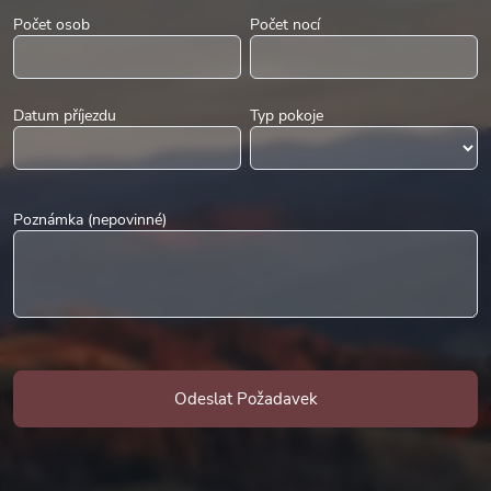
Počet osob
Počet nocí
Datum příjezdu
Typ pokoje
Poznámka (nepovinné)
Odeslat Požadavek